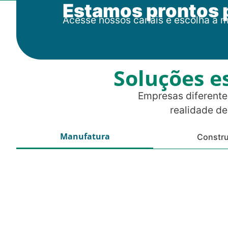
Estamos prontos 
Acesse nossos canais e escolha a m
Soluções e
Empresas diferente
realidade de
Manufatura
Constr