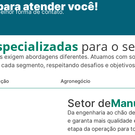
para atender você!
elhor forma de contato.
specializadas
para o s
s exigem abordagens diferentes. Atuamos com s
 cada segmento, respeitando desafios e objetivos
ução
Agronegócio
Setor de
Manu
Da engenharia ao chão de 
e garanta mais qualidade
etapa da operação para to