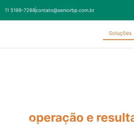
11 5199-7288
contato@seniorbp.com.br
Soluções
Tecnologia que co
estratégia
operação e result
Como canal autorizado Senior, ofer
para transformar a gestão da sua emp