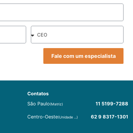
Fale com um especialista
Contatos
São Paulo
11 5199-7288
(Matriz)
Centro-Oeste
62 9 8317-1301
(Unidade ...)