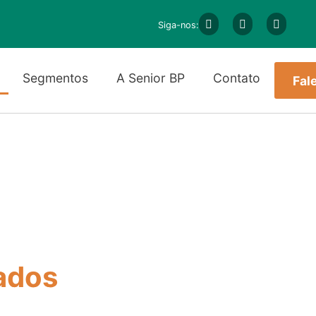
Siga-nos:
Segmentos
A Senior BP
Contato
Fal
necta
ados
ecemos soluções completas
resa: do ERP à logística, do